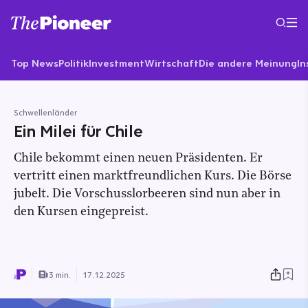
Top News
Politik
Investment
Wirtschaft
Die andere Meinung
In
Schwellenländer
Ein Milei für Chile
Chile bekommt einen neuen Präsidenten. Er
vertritt einen marktfreundlichen Kurs. Die Börse
jubelt. Die Vorschusslorbeeren sind nun aber in
den Kursen eingepreist.
3 min.
17.12.2025