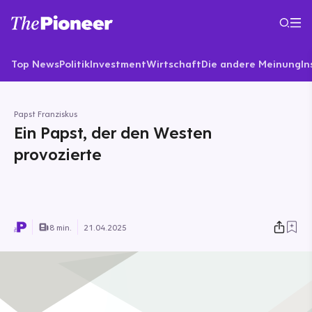
Top News
Politik
Investment
Wirtschaft
Die andere Meinung
In
Papst Franziskus
Ein Papst, der den Westen
provozierte
8 min.
21.04.2025