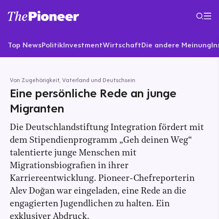
Top News
Politik
Investment
Wirtschaft
Die andere Meinung
In
Von Zugehörigkeit, Vaterland und Deutschsein
Eine persönliche Rede an junge
Migranten
Die Deutschlandstiftung Integration fördert mit
dem Stipendienprogramm „Geh deinen Weg“
talentierte junge Menschen mit
Migrationsbiografien in ihrer
Karriereentwicklung. Pioneer-Chefreporterin
Alev Doğan war eingeladen, eine Rede an die
engagierten Jugendlichen zu halten. Ein
exklusiver Abdruck.