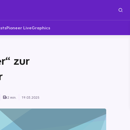
sts
Pioneer Live
Graphics
r“ zur
r
2 min.
19.03.2025