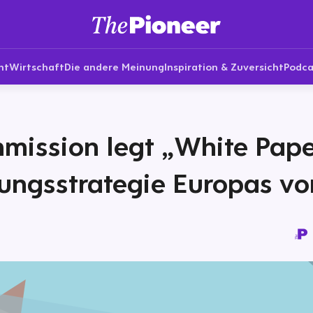
nt
Wirtschaft
Die andere Meinung
Inspiration & Zuversicht
Podca
ission legt „White Pape
ungsstrategie Europas vo