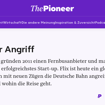
nt
Wirtschaft
Die andere Meinung
Inspiration & Zuversicht
Podca
r Angriff
 gründen 2011 einen Fernbusanbieter und m
erfolgreichstes Start-up. Flix ist heute ein g
n mit neuen Zügen die Deutsche Bahn angreif
d wohin die Reise geht.