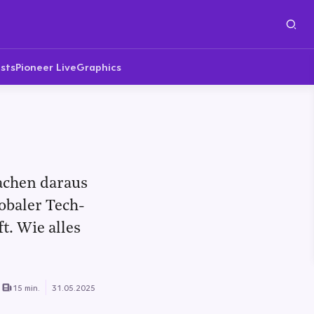
sts
Pioneer Live
Graphics
achen daraus
lobaler Tech-
t. Wie alles
15 min.
31.05.2025