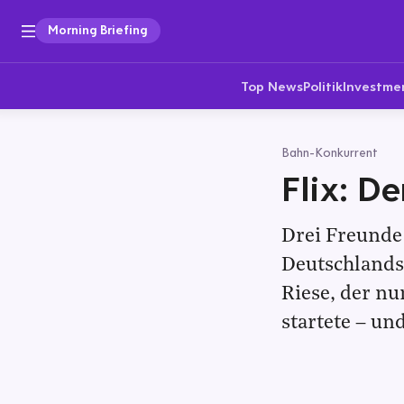
Morning Briefing
Top News
Politik
Investme
Bahn-Konkurrent
Flix: De
Drei Freunde
Deutschlands 
Riese, der nu
startete – un