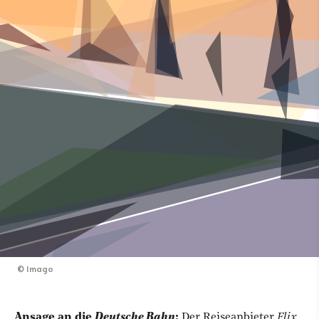
©
Imago
Ansage an die
Deutsche Bahn
:
Der Reiseanbieter
Flix