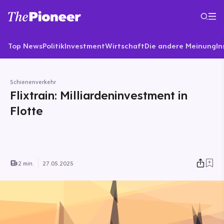
Top News
Politik
Investment
Wirtschaft
Die andere Meinung
In
Schienenverkehr
Flixtrain: Milliardeninvestment in
Flotte
2 min.
27.05.2025