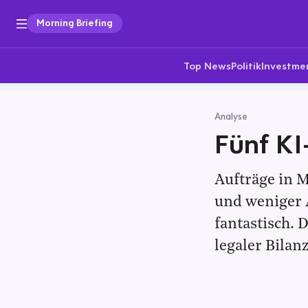
Morning Briefing
Top News
Politik
Investme
Analyse
Fünf KI
Aufträge in 
und weniger 
fantastisch. 
legaler Bila