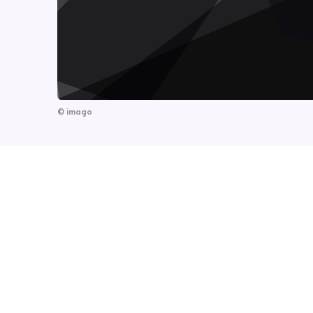
©
imago