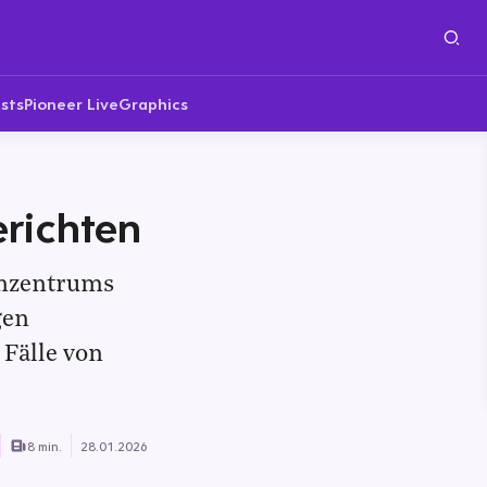
sts
Pioneer Live
Graphics
erichten
enzentrums
gen
 Fälle von
8 min.
28.01.2026