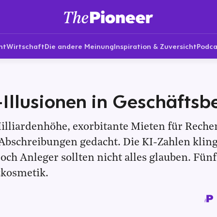
nt
Wirtschaft
Die andere Meinung
Inspiration & Zuversicht
Podca
-Illusionen in Geschäftsb
Milliardenhöhe, exorbitante Mieten für Rech
Abschreibungen gedacht. Die KI-Zahlen klin
Doch Anleger sollten nicht alles glauben. Fünf
nzkosmetik.