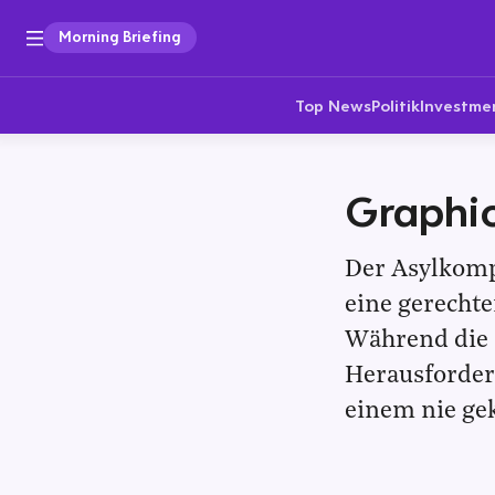
Morning Briefing
Top News
Politik
Investme
Graphic
Der Asylkomp
eine gerechte
Während die a
Herausforder
einem nie ge