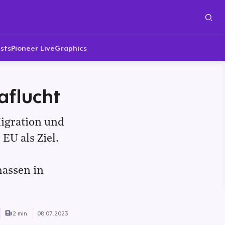
sts
Pioneer Live
Graphics
aflucht
igration und
EU als Ziel.
assen in
2 min.
08.07.2023