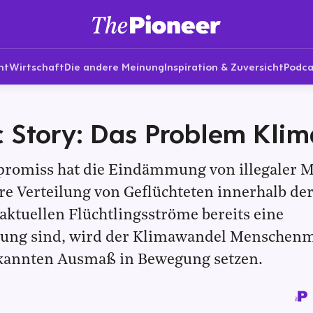
nt
Wirtschaft
Die andere Meinung
Inspiration & Zuversicht
Podca
 Story: Das Problem Klim
romiss hat die Eindämmung von illegaler M
re Verteilung von Geflüchteten innerhalb der 
ktuellen Flüchtlingsströme bereits eine
ung sind, wird der Klimawandel Menschenm
kannten Ausmaß in Bewegung setzen.