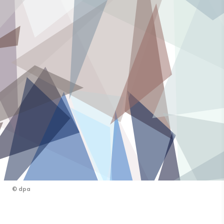
©
dpa