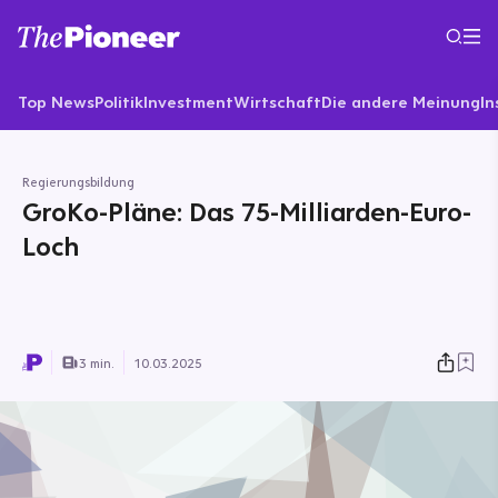
Top News
Politik
Investment
Wirtschaft
Die andere Meinung
In
Regierungsbildung
GroKo-Pläne: Das 75-Milliarden-Euro-
Loch
3 min.
10.03.2025