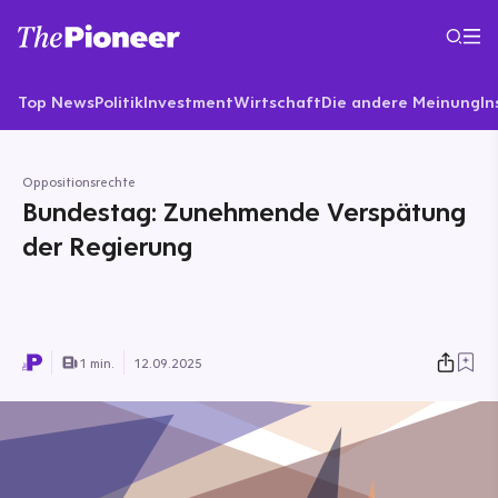
Top News
Politik
Investment
Wirtschaft
Die andere Meinung
In
Oppositionsrechte
Bundestag: Zunehmende Verspätung
der Regierung
1 min.
12.09.2025