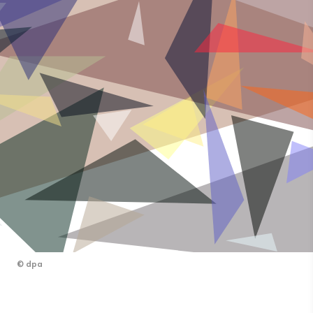
©
dpa