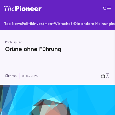
Top News
Politik
Investment
Wirtschaft
Die andere Meinung
In
Parteispitze
Grüne ohne Führung
2 min.
05.03.2025