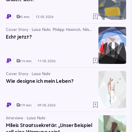
5 min.
13.05.2026
Cover Story · Luisa Nuhr, Philipp Heinrich, Nils
Heisterhagen, Karina Mößbauer, Jonathan
Echt jetzt?
Packroff, Magdalena Thiele, Maximilian Beer
14 min.
11.05.2026
Cover Story · Luisa Nuhr
Wie designe ich mein Leben?
19 min.
09.05.2026
Interview · Luisa Nuhr
Mileis Staatssekretär: „Unser Beispiel
soll eine Warnung sein“