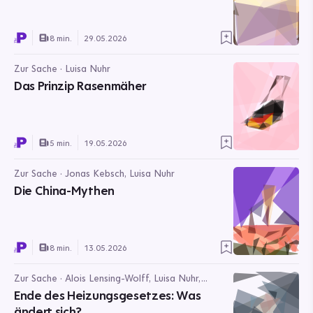
8 min.
29.05.2026
Zur Sache · Luisa Nuhr
Das Prinzip Rasenmäher
5 min.
19.05.2026
Zur Sache · Jonas Kebsch, Luisa Nuhr
Die China-Mythen
8 min.
13.05.2026
Zur Sache · Alois Lensing-Wolff, Luisa Nuhr,
Jonathan Packroff
Ende des Heizungsgesetzes: Was
ändert sich?