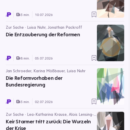
3 min.
10.07.2026
Zur Sache · Luisa Nuhr, Jonathan Packroff
Die Entzauberung der Reformen
8 min.
05.07.2026
Jan Schroeder, Karina Mößbauer, Luisa Nuhr
Die Reformvorhaben der
Bundesregierung
3 min.
02.07.2026
Zur Sache · Lea-Katharina Krause, Alois Lensing-
Wolff, Luisa Nuhr
Keir Starmer tritt zurück: Die Wurzeln
der Krise