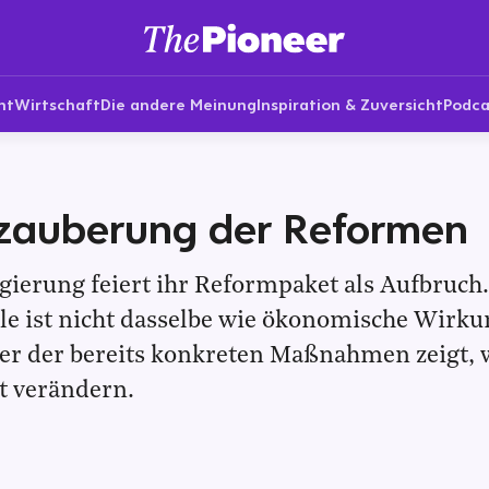
nt
Wirtschaft
Die andere Meinung
Inspiration & Zuversicht
Podca
tzauberung der Reformen
gierung feiert ihr Reformpaket als Aufbruch
lle ist nicht dasselbe wie ökonomische Wirku
er der bereits konkreten Maßnahmen zeigt, 
ät verändern.