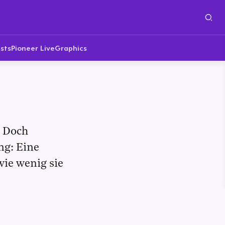
sts
Pioneer Live
Graphics
. Doch
ng: Eine
wie wenig sie