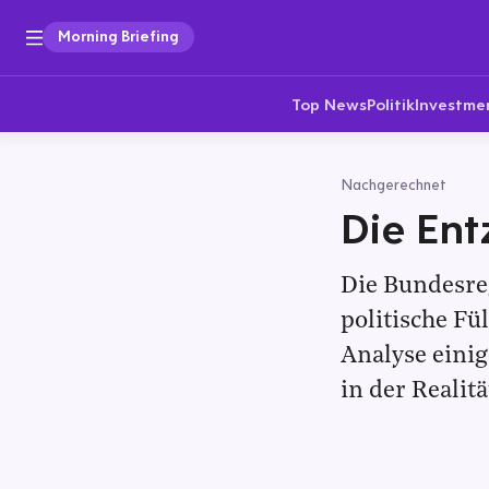
Morning Briefing
Top News
Politik
Investme
Nachgerechnet
Die En
Die Bundesre
politische Fü
Analyse einig
in der Realit