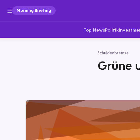
Morning Briefing
Top News
Politik
Investme
Schuldenbremse
Grüne u