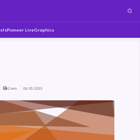
sts
Pioneer Live
Graphics
2 min.
06.03.2025