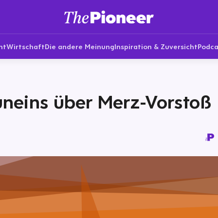
nt
Wirtschaft
Die andere Meinung
Inspiration & Zuversicht
Podca
neins über Merz-Vorstoß