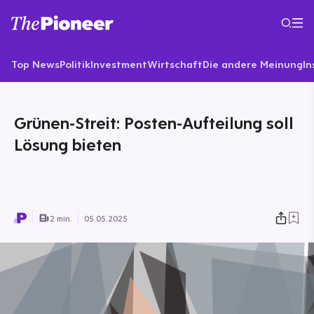
Top News
Politik
Investment
Wirtschaft
Die andere Meinung
In
Grünen-Streit: Posten-Aufteilung soll
Lösung bieten
2 min.
05.05.2025