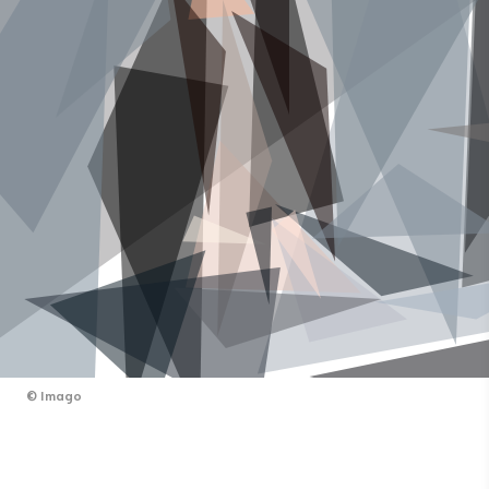
©
Imago