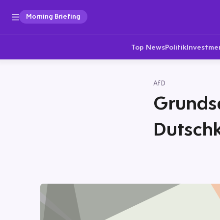
Morning Briefing
Top News
Politik
Investme
AfD
Grundsa
Dutsch