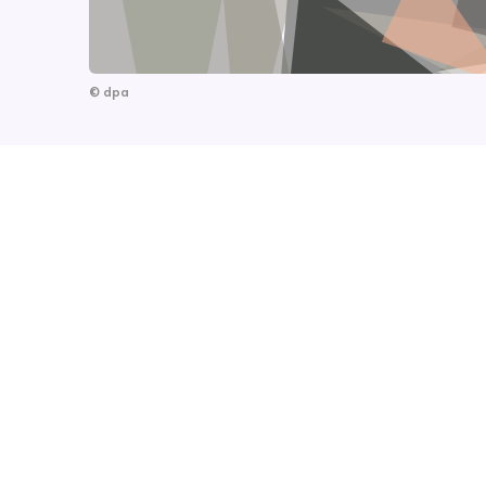
©
dpa