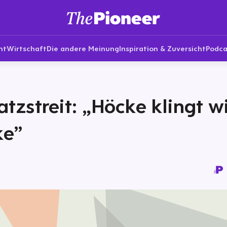
nt
Wirtschaft
Die andere Meinung
Inspiration & Zuversicht
Podca
tzstreit: „Höcke klingt w
ke”