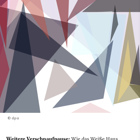
©
dpa
Weitere Verschnaufpause:
Wie das Weiße Haus