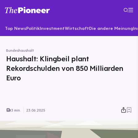
Top News
Politik
Investment
Wirtschaft
Die andere Meinung
In
Bundeshaushalt
Haushalt: Klingbeil plant
Rekordschulden von 850 Milliarden
Euro
3 min.
23.06.2025