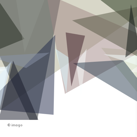
©
imago