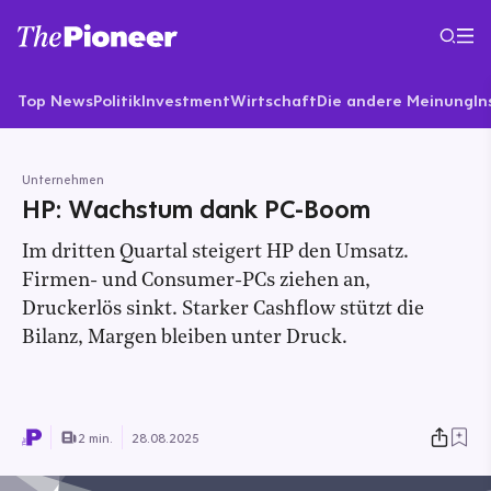
Top News
Politik
Investment
Wirtschaft
Die andere Meinung
In
Unternehmen
HP: Wachstum dank PC-Boom
Im dritten Quartal steigert HP den Umsatz.
Firmen- und Consumer-PCs ziehen an,
Druckerlös sinkt. Starker Cashflow stützt die
Bilanz, Margen bleiben unter Druck.
2 min.
28.08.2025