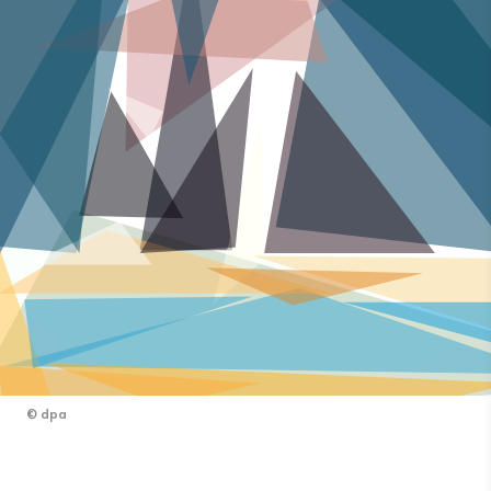
©
dpa