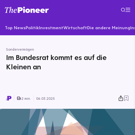
Top News
Politik
Investment
Wirtschaft
Die andere Meinung
In
Sondervermögen
Im Bundesrat kommt es auf die
Kleinen an
2 min.
06.03.2025