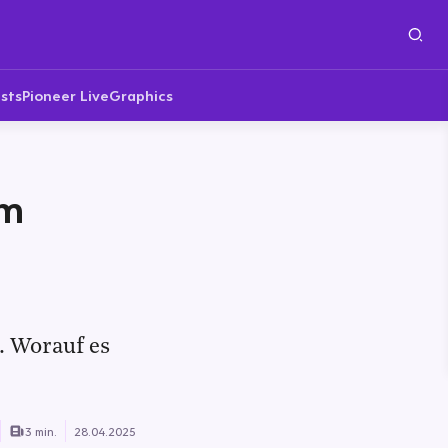
sts
Pioneer Live
Graphics
im
. Worauf es
3 min.
28.04.2025