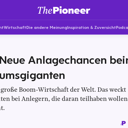
nt
Wirtschaft
Die andere Meinung
Inspiration & Zuversicht
Podca
: Neue Anlagechancen be
umsgiganten
e große Boom-Wirtschaft der Welt. Das weckt
ten bei Anlegern, die daran teilhaben wollen
t.