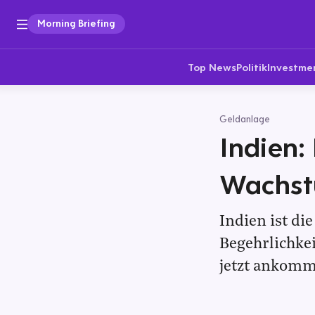
Morning Briefing
Top News
Politik
Investme
Geldanlage
Indien
Wachst
Indien ist di
Begehrlichkei
jetzt ankomm