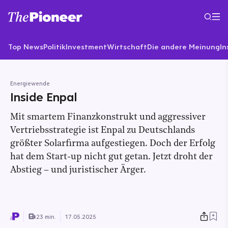
Top News
Politik
Investment
Wirtschaft
Die andere Meinung
In
Energiewende
Inside Enpal
Mit smartem Finanzkonstrukt und aggressiver
Vertriebsstrategie ist Enpal zu Deutschlands
größter Solarfirma aufgestiegen. Doch der Erfolg
hat dem Start-up nicht gut getan. Jetzt droht der
Abstieg – und juristischer Ärger.
23 min.
17.05.2025