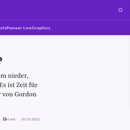
sts
Pioneer Live
Graphics
?
am nieder,
 ist Zeit für
r von Gordon
5 min.
30.10.2022