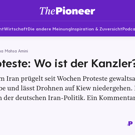
nt
Wirtschaft
Die andere Meinung
Inspiration & Zuversicht
Podca
na Mahsa Amini
oteste: Wo ist der Kanzler
m Iran prügelt seit Wochen Proteste gewalts
e und lässt Drohnen auf Kiew niedergehen. Es
n der deutschen Iran-Politik. Ein Kommenta