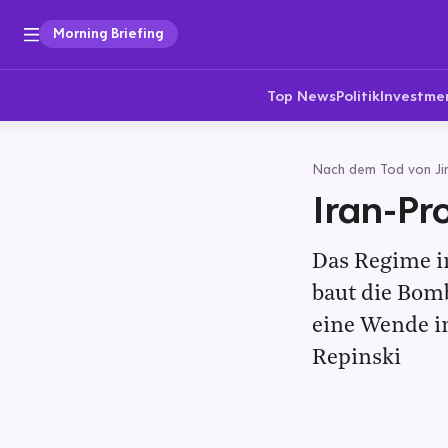
Morning Briefing
Top News
Politik
Investme
Nach dem Tod von Ji
Iran-Pr
Das Regime i
baut die Bomb
eine Wende i
Repinski