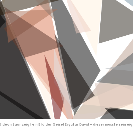
Gideon Saar zeigt ein Bild der Geisel Evyatar David – dieser musste sein e