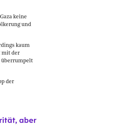
 Gaza keine
völkerung und
erdings kaum
 mit der
n überrumpelt
pp der
rität, aber