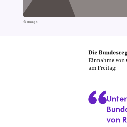
©
Imago
Die Bundesreg
Einnahme von G
am Freitag:
Unter
Bunde
von R