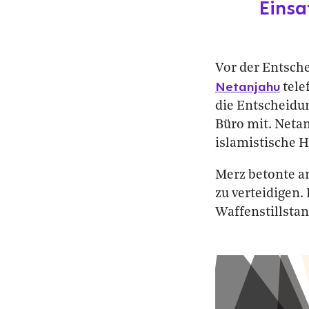
Eins
Vor der Entsch
Netanjahu
tele
die Entscheidu
Büro mit. Netan
islamistische 
Merz betonte am
zu verteidigen.
Waffenstillstan