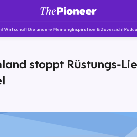
nt
Wirtschaft
Die andere Meinung
Inspiration & Zuversicht
Podca
land stoppt Rüstungs-Li
el