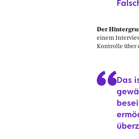
Falsc
Der Hintergru
einem Intervi
Kontrolle über
Das i
gewäh
besei
ermög
über