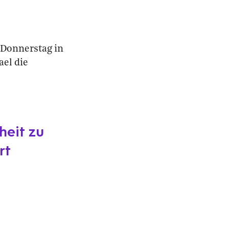
Donnerstag in
ael die
heit zu
rt