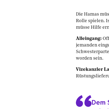
Die Hamas müss
Rolle spielen. 
müsse Hilfe er
Alleingang:
Of
jemanden einge
Schwesterparte
worden sein.
Vizekanzler La
Rüstungsliefer
Dem S