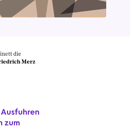
inett die
riedrich Merz
 Ausfuhren
en zum