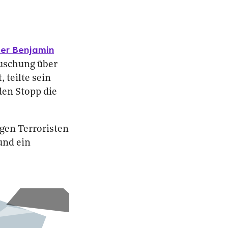
ter Benjamin
äuschung über
teilte sein
den Stopp die
egen Terroristen
und ein