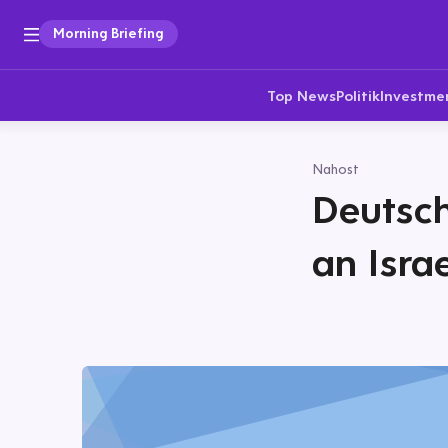
Morning Briefing
Top News
Politik
Investme
Nahost
Deutsch
an Isra