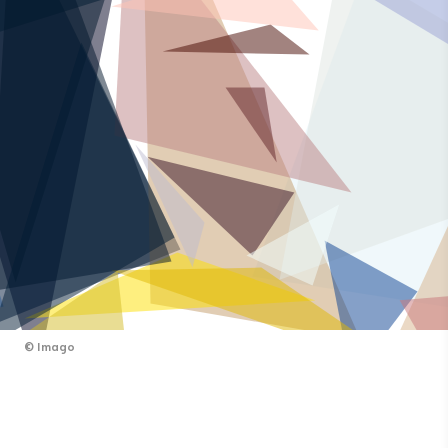
©
Imago