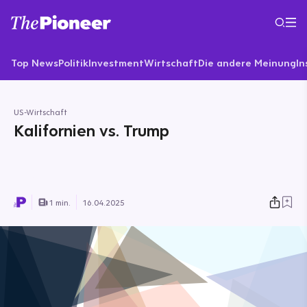
Top News
Politik
Investment
Wirtschaft
Die andere Meinung
In
US-Wirtschaft
Kalifornien vs. Trump
1 min.
16.04.2025