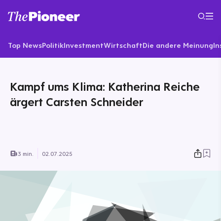
Top News
Politik
Investment
Wirtschaft
Die andere Meinung
In
Kampf ums Klima: Katherina Reiche
ärgert Carsten Schneider
3 min.
02.07.2025