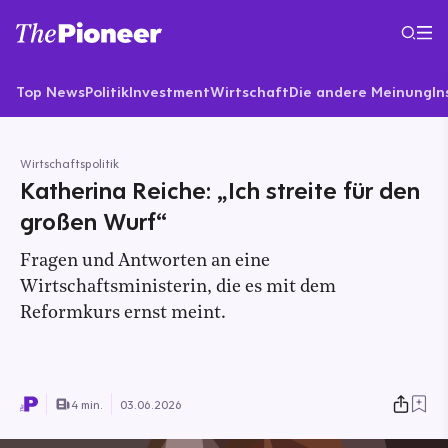
Top News
Politik
Investment
Wirtschaft
Die andere Meinung
In
Wirtschaftspolitik
Katherina Reiche: „Ich streite für den
großen Wurf“
Fragen und Antworten an eine
Wirtschaftsministerin, die es mit dem
Reformkurs ernst meint.
4 min.
03.06.2026