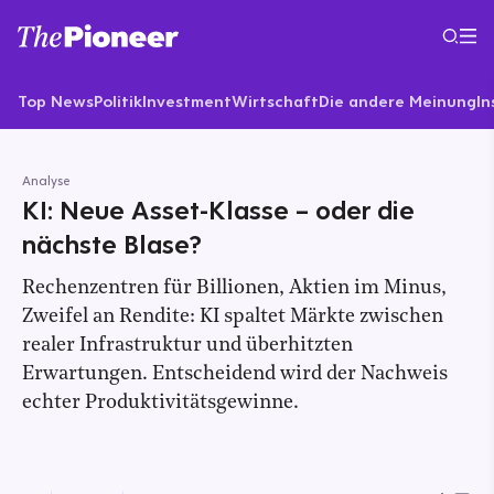
Top News
Politik
Investment
Wirtschaft
Die andere Meinung
In
Analyse
KI: Neue Asset-Klasse – oder die
nächste Blase?
Rechenzentren für Billionen, Aktien im Minus,
Zweifel an Rendite: KI spaltet Märkte zwischen
realer Infrastruktur und überhitzten
Erwartungen. Entscheidend wird der Nachweis
echter Produktivitätsgewinne.