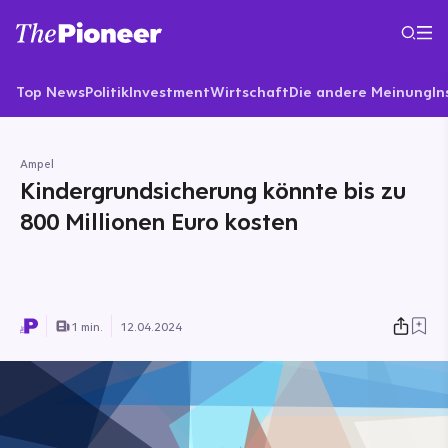
Top News
Politik
Investment
Wirtschaft
Die andere Meinung
In
Ampel
Kindergrundsicherung könnte bis zu
800 Millionen Euro kosten
1 min.
12.04.2024