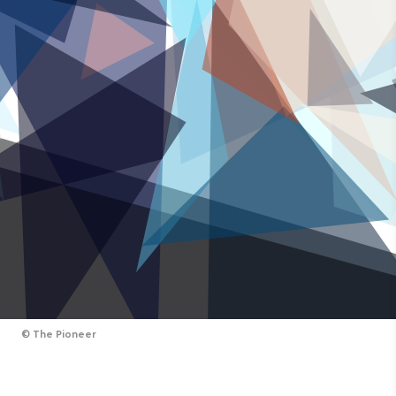
©
The Pioneer