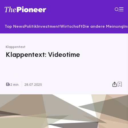
Top News
Politik
Investment
Wirtschaft
Die andere Meinung
In
Klappentext
Klappentext: Videotime
2 min.
28.07.2025