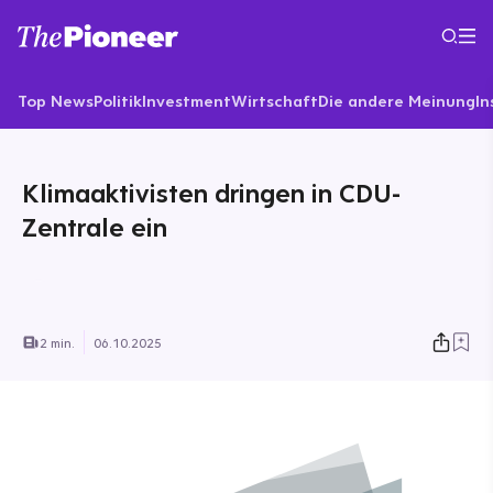
Top News
Politik
Investment
Wirtschaft
Die andere Meinung
In
Klimaaktivisten dringen in CDU-
Zentrale ein
2 min.
06.10.2025