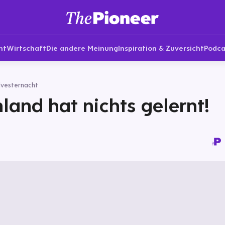
nt
Wirtschaft
Die andere Meinung
Inspiration & Zuversicht
Podca
lvesternacht
land hat nichts gelernt!