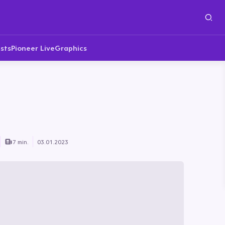
sts
Pioneer Live
Graphics
7 min.
03.01.2023