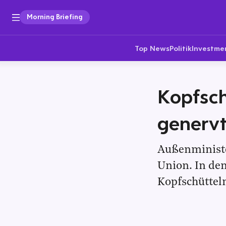
Morning Briefing
Top News
Politik
Investme
Kopfsc
generv
Außenministe
Union. In de
Kopfschütteln