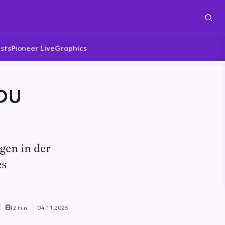
sts
Pioneer Live
Graphics
CDU
gen in der
es
2 min.
04.11.2025