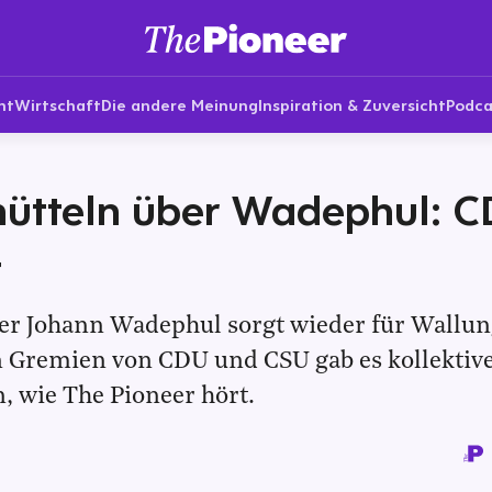
nt
Wirtschaft
Die andere Meinung
Inspiration & Zuversicht
Podca
hütteln über Wadephul: 
t
r Johann Wadephul sorgt wieder für Wallun
n Gremien von CDU und CSU gab es kollektiv
, wie The Pioneer hört.