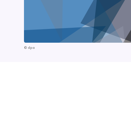
©
dpa