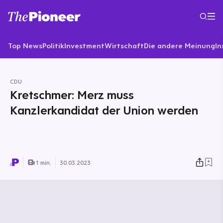
Top News
Politik
Investment
Wirtschaft
Die andere Meinung
In
CDU
Kretschmer: Merz muss
Kanzlerkandidat der Union werden
1 min.
30.03.2023