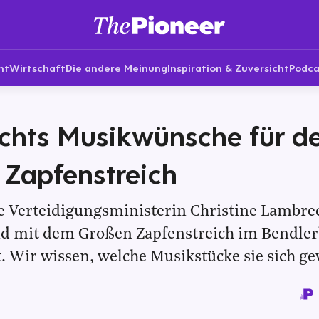
nt
Wirtschaft
Die andere Meinung
Inspiration & Zuversicht
Podca
chts Musikwünsche für d
Zapfenstreich
e Verteidigungsministerin Christine Lambre
d mit dem Großen Zapfenstreich im Bendler
. Wir wissen, welche Musikstücke sie sich g