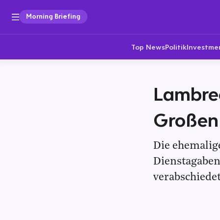
Morning Briefing
Top News
Politik
Investme
Lambre
Großen 
Die ehemalig
Dienstagaben
verabschiedet