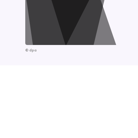
©
dpa