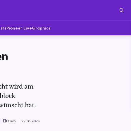
sts
Pioneer Live
Graphics
en
cht wird am
block
ewünscht hat.
1 min.
27.03.2023