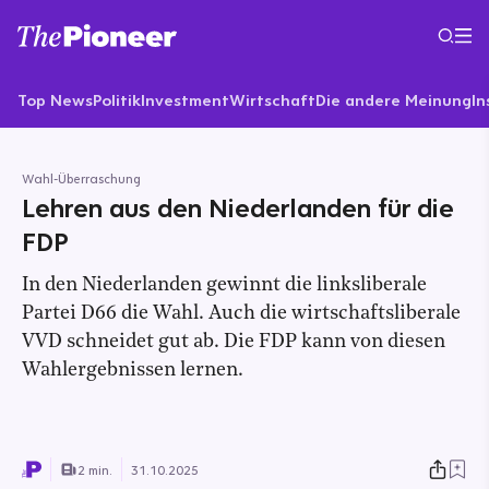
Top News
Politik
Investment
Wirtschaft
Die andere Meinung
In
Wahl-Überraschung
Lehren aus den Niederlanden für die
FDP
In den Niederlanden gewinnt die linksliberale
Partei D66 die Wahl. Auch die wirtschaftsliberale
VVD schneidet gut ab. Die FDP kann von diesen
Wahlergebnissen lernen.
2 min.
31.10.2025