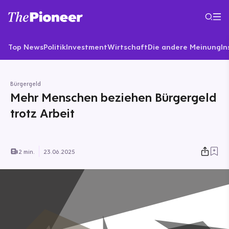
Top News
Politik
Investment
Wirtschaft
Die andere Meinung
In
Bürgergeld
Mehr Menschen beziehen Bürgergeld
trotz Arbeit
2 min.
23.06.2025