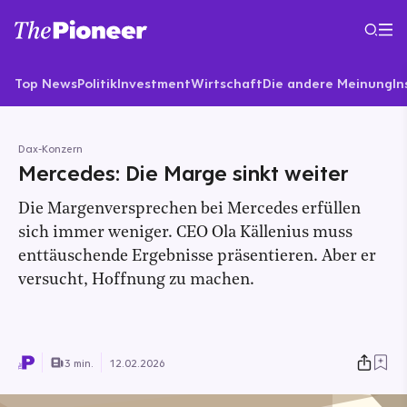
Top News
Politik
Investment
Wirtschaft
Die andere Meinung
In
Dax-Konzern
Mercedes: Die Marge sinkt weiter
Die Margenversprechen bei Mercedes erfüllen
sich immer weniger. CEO Ola Källenius muss
enttäuschende Ergebnisse präsentieren. Aber er
versucht, Hoffnung zu machen.
3 min.
12.02.2026