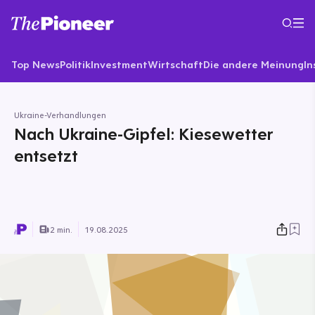
Top News
Politik
Investment
Wirtschaft
Die andere Meinung
In
Ukraine-Verhandlungen
Nach Ukraine-Gipfel: Kiesewetter
entsetzt
2 min.
19.08.2025