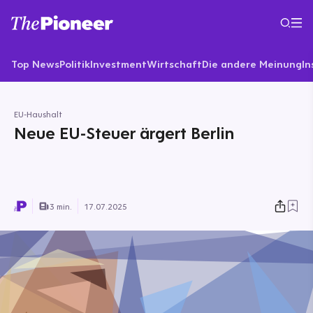
Top News
Politik
Investment
Wirtschaft
Die andere Meinung
In
EU-Haushalt
Neue EU-Steuer ärgert Berlin
3 min.
17.07.2025