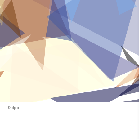
©
dpa