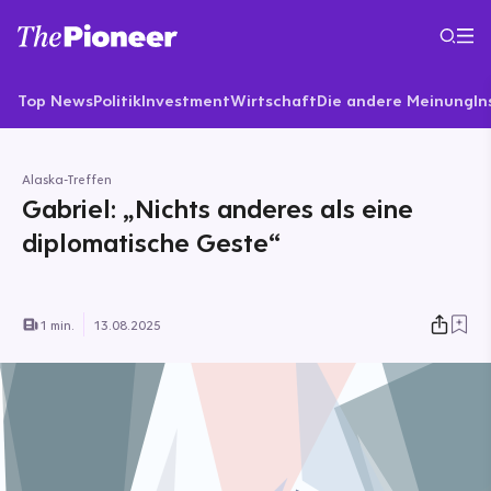
Top News
Politik
Investment
Wirtschaft
Die andere Meinung
In
Alaska-Treffen
Gabriel: „Nichts anderes als eine
diplomatische Geste“
1 min.
13.08.2025