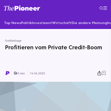
Top News
Politik
Investment
Wirtschaft
Die andere Meinung
In
Geldanlage
Profitieren vom Private Credit-Boom
3 min.
14.04.2025