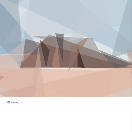
©
imago