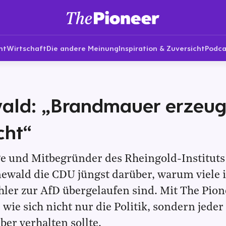
nt
Wirtschaft
Die andere Meinung
Inspiration & Zuversicht
Podca
ald: „Brandmauer erzeug
cht“
e und Mitbegründer des Rheingold-Instituts 
ewald die CDU jüngst darüber, warum viele 
ler zur AfD übergelaufen sind. Mit The Pione
 wie sich nicht nur die Politik, sondern jeder
er verhalten sollte.