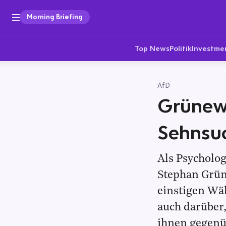
Morning Briefing
Top News
Politik
Investme
AfD
Grünew
Sehnsu
Als Psycholog
Stephan Grün
einstigen Wäh
auch darüber,
ihnen gegenüb