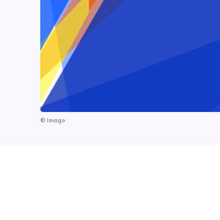
©
Imago