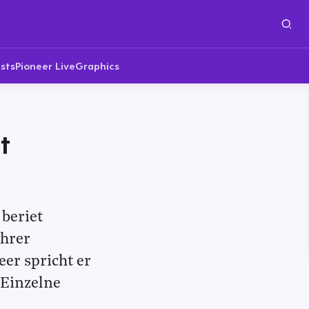
sts
Pioneer Live
Graphics
t
beriet
ihrer
er spricht er
 Einzelne