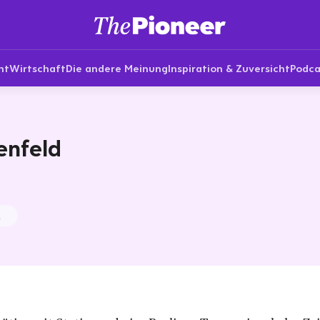
nt
Wirtschaft
Die andere Meinung
Inspiration & Zuversicht
Podca
enfeld
k