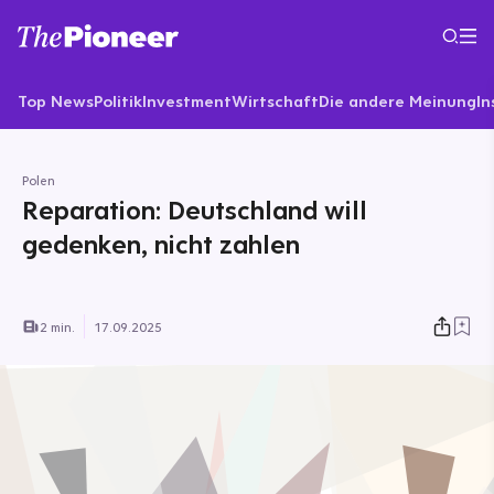
Top News
Politik
Investment
Wirtschaft
Die andere Meinung
In
Polen
Reparation: Deutschland will
gedenken, nicht zahlen
2 min.
17.09.2025