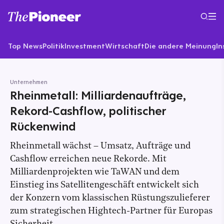
Top News
Politik
Investment
Wirtschaft
Die andere Meinung
In
Unternehmen
Rheinmetall: Milliardenaufträge,
Rekord-Cashflow, politischer
Rückenwind
Rheinmetall wächst – Umsatz, Aufträge und
Cashflow erreichen neue Rekorde. Mit
Milliardenprojekten wie TaWAN und dem
Einstieg ins Satellitengeschäft entwickelt sich
der Konzern vom klassischen Rüstungszulieferer
zum strategischen Hightech-Partner für Europas