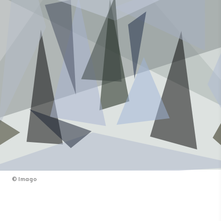
©
Imago