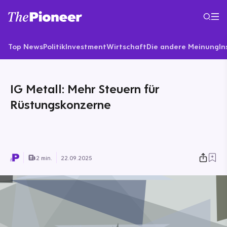
Top News
Politik
Investment
Wirtschaft
Die andere Meinung
In
IG Metall: Mehr Steuern für
Rüstungskonzerne
2 min.
22.09.2025