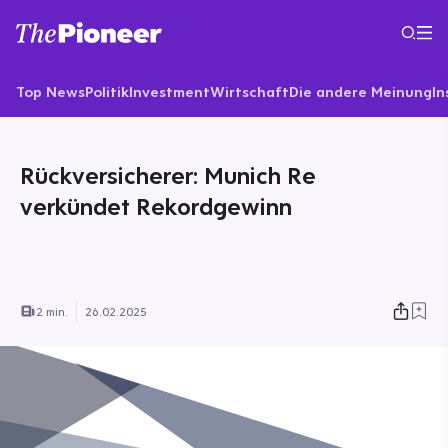
Top News
Politik
Investment
Wirtschaft
Die andere Meinung
In
Rückversicherer: Munich Re
verkündet Rekordgewinn
2 min.
26.02.2025