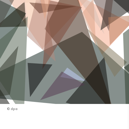
©
dpa