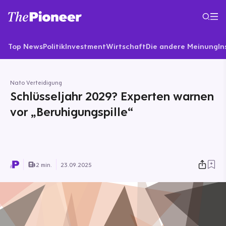
Top News
Politik
Investment
Wirtschaft
Die andere Meinung
In
Nato Verteidigung
Schlüsseljahr 2029? Experten warnen
vor „Beruhigungspille“
2 min.
23.09.2025