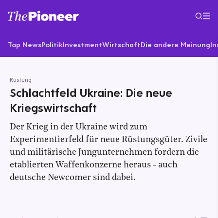
Top News
Politik
Investment
Wirtschaft
Die andere Meinung
In
Rüstung
Schlachtfeld Ukraine: Die neue
Kriegswirtschaft
Der Krieg in der Ukraine wird zum
Experimentierfeld für neue Rüstungsgüter. Zivile
und militärische Jungunternehmen fordern die
etablierten Waffenkonzerne heraus - auch
deutsche Newcomer sind dabei.